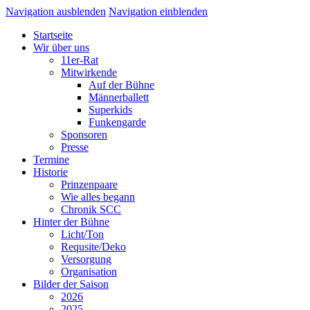
Navigation ausblenden
Navigation einblenden
Startseite
Wir über uns
11er-Rat
Mitwirkende
Auf der Bühne
Männerballett
Superkids
Funkengarde
Sponsoren
Presse
Termine
Historie
Prinzenpaare
Wie alles begann
Chronik SCC
Hinter der Bühne
Licht/Ton
Requsite/Deko
Versorgung
Organisation
Bilder der Saison
2026
2025