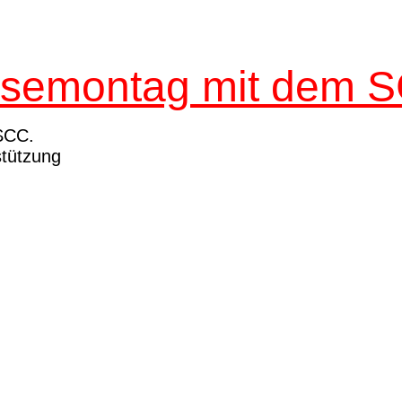
semontag mit dem 
SCC.
stützung