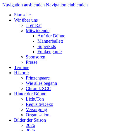
Navigation ausblenden
Navigation einblenden
Startseite
Wir über uns
11er-Rat
Mitwirkende
Auf der Bühne
Männerballett
Superkids
Funkengarde
Sponsoren
Presse
Termine
Historie
Prinzenpaare
Wie alles begann
Chronik SCC
Hinter der Bühne
Licht/Ton
Requsite/Deko
Versorgung
Organisation
Bilder der Saison
2026
2025