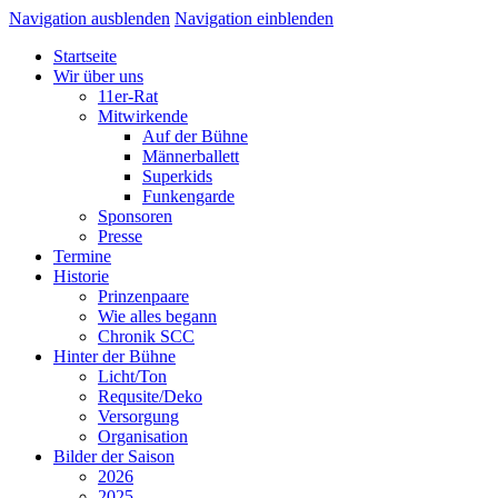
Navigation ausblenden
Navigation einblenden
Startseite
Wir über uns
11er-Rat
Mitwirkende
Auf der Bühne
Männerballett
Superkids
Funkengarde
Sponsoren
Presse
Termine
Historie
Prinzenpaare
Wie alles begann
Chronik SCC
Hinter der Bühne
Licht/Ton
Requsite/Deko
Versorgung
Organisation
Bilder der Saison
2026
2025