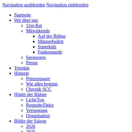
Navigation ausblenden
Navigation einblenden
Startseite
Wir über uns
11er-Rat
Mitwirkende
Auf der Bühne
Männerballett
Superkids
Funkengarde
Sponsoren
Presse
Termine
Historie
Prinzenpaare
Wie alles begann
Chronik SCC
Hinter der Bühne
Licht/Ton
Requsite/Deko
Versorgung
Organisation
Bilder der Saison
2026
2025