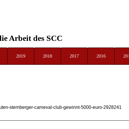
 die Arbeit des SCC
2019
2018
2017
2016
20
-guten-sternberger-carneval-club-gewinnt-5000-euro-2928241