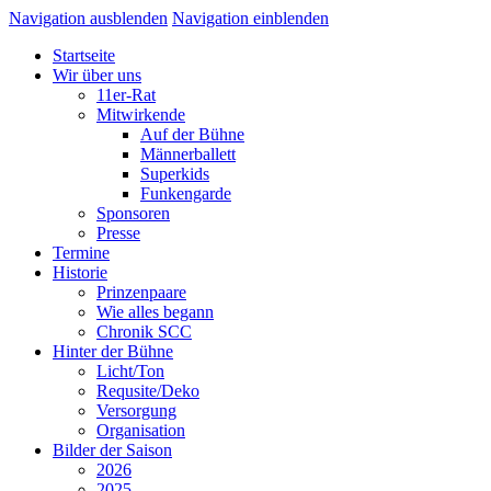
Navigation ausblenden
Navigation einblenden
Startseite
Wir über uns
11er-Rat
Mitwirkende
Auf der Bühne
Männerballett
Superkids
Funkengarde
Sponsoren
Presse
Termine
Historie
Prinzenpaare
Wie alles begann
Chronik SCC
Hinter der Bühne
Licht/Ton
Requsite/Deko
Versorgung
Organisation
Bilder der Saison
2026
2025