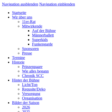
Navigation ausblenden
Navigation einblenden
Startseite
Wir über uns
11er-Rat
Mitwirkende
Auf der Bühne
Männerballett
Superkids
Funkengarde
Sponsoren
Presse
Termine
Historie
Prinzenpaare
Wie alles begann
Chronik SCC
Hinter der Bühne
Licht/Ton
Requsite/Deko
Versorgung
Organisation
Bilder der Saison
2026
2025